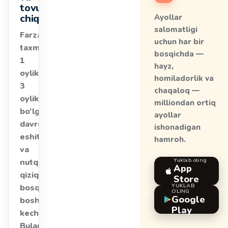
tovush
chiqarish
Ayollar
salomatligi
Farzandingiz
uchun har bir
taxminan
bosqichda —
1
hayz,
oylikdan
homiladorlik va
3
chaqaloq —
oylikkacha
milliondan ortiq
bo’lgan
ayollar
davrda
ishonadigan
eshitish
hamroh.
va
Yuklab oling
nutqning
App
qiziqarli
Store
YUKLAB
bosqichlarini
OLING
Google
boshdan
Play
kechiradi.
Bularga