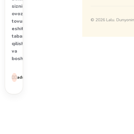
sizning
ovozingizni,
© 2026 Lalu. Dunyoning
tovushingizni
eshitib
tabassum
qilishi
va
boshini…
4
👩‍⚕️
admin
daqiqa
o‘qish