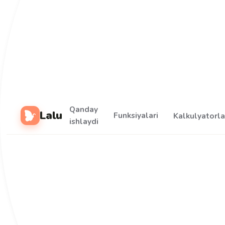
Qanday
Lalu
Funksiyalari
Kalkulyatorla
ishlaydi