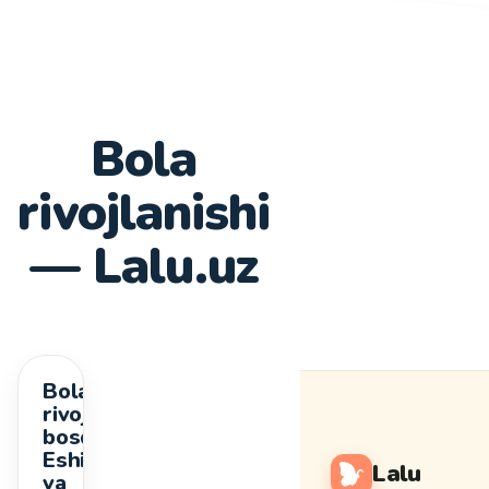
Bola
rivojlanishi
— Lalu.uz
Bola
Salomatlik
rivojlanish
bosqichlari:
Eshitish
Lalu
va