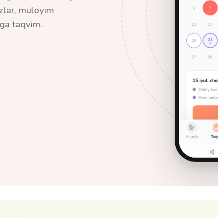
ozlar, muloyim
ega taqvim.