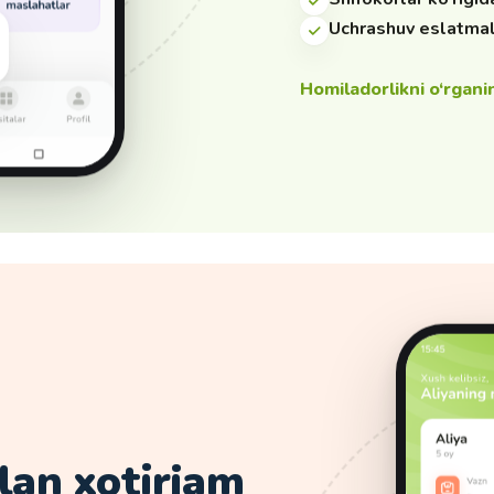
Uchrashuv eslatmal
Homiladorlikni o‘rgani
lan xotirjam