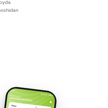
joyda.
boshidan