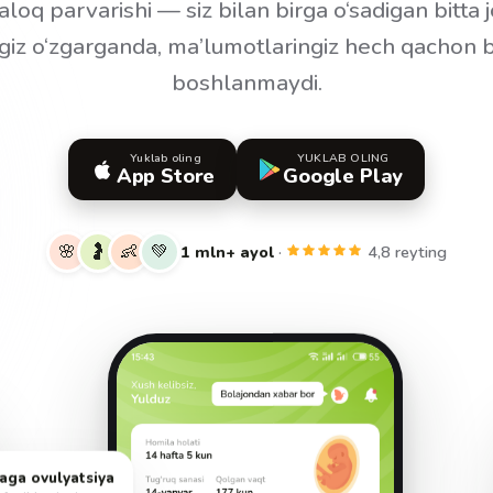
loq parvarishi — siz bilan birga o‘sadigan bitta 
giz o‘zgarganda, ma’lumotlaringiz hech qachon 
boshlanmaydi.
Yuklab oling
YUKLAB OLING
App Store
Google Play
🌸
🤰
👶
💚
1 mln+ ayol
·
4,8 reyting
aga ovulyatsiya
fertil kuningiz