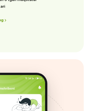
ari
ng