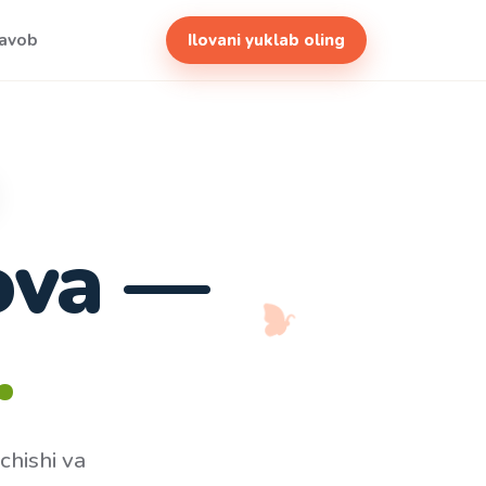
javob
Ilovani yuklab oling
lova —
chishi va