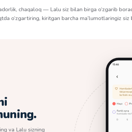
dorlik, chaqaloq — Lalu siz bilan birga o‘zgarib borad
tda o‘zgartiring, kiritgan barcha ma’lumotlaringiz siz 
ni
huning.
ing va Lalu sizning