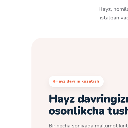
Hayz, homila
istalgan vaq
Hayz davrini kuzatish
Hayz davringiz
osonlikcha tus
Bir necha soniyada ma’lumot kirit