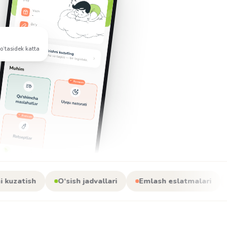
o‘tasidek katta
O‘sish jadvallari
Emlash eslatmalari
Shifokorl