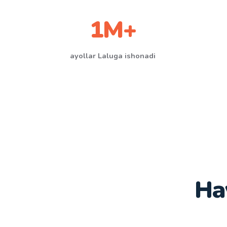
1M+
ayollar Laluga ishonadi
Hay