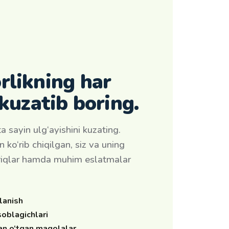
rlikning har
 kuzatib boring.
a sayin ulg‘ayishini kuzating.
 ko‘rib chiqilgan, siz va uning
‘riqlar hamda muhim eslatmalar
lanish
soblagichlari
dan o‘tgan maqolalar