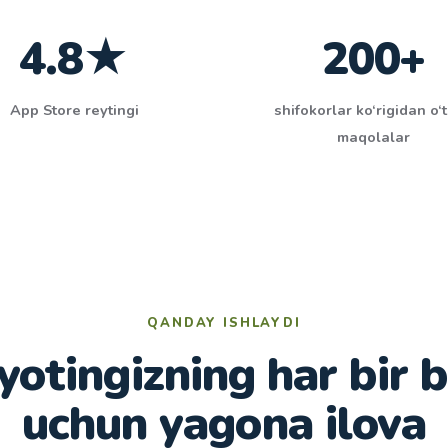
4.8★
200+
App Store reytingi
shifokorlar ko‘rigidan o‘
maqolalar
QANDAY ISHLAYDI
otingizning har bir 
uchun yagona ilova