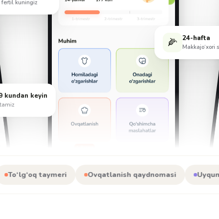
24-hafta
🌽
Makkajo‘xori s
9 kundan keyin
atamiz
 taymeri
Ovqatlanish qaydnomasi
Uyquni kuzatish