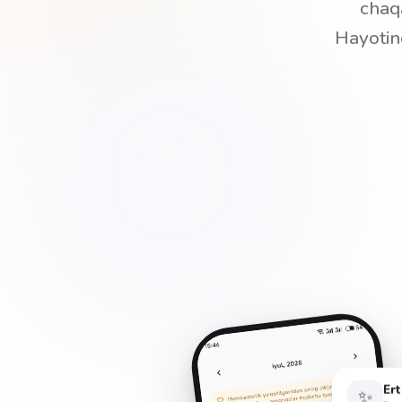
chaqa
Hayotin
Ert
✨
Eng 