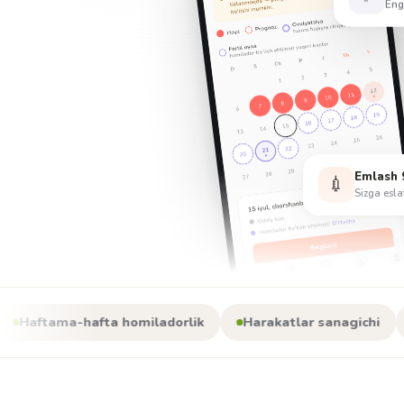
Emlash 
💉
Sizga esl
-hafta homiladorlik
Harakatlar sanagichi
To‘lg‘oq