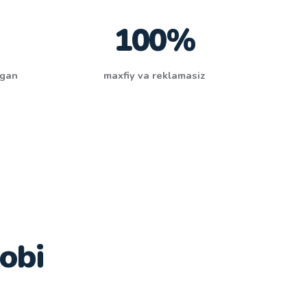
100%
tgan
maxfiy va reklamasiz
bobi