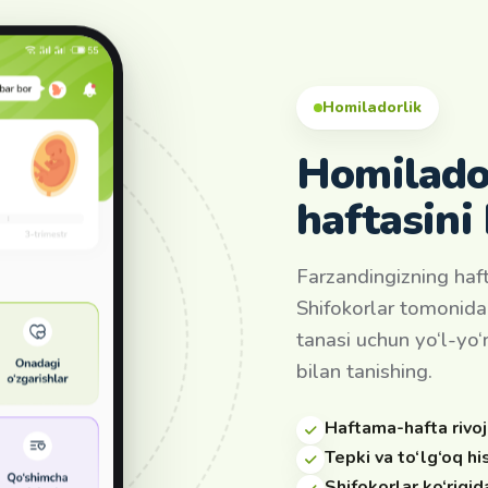
Homiladorlik
Homilado
haftasini
Farzandingizning haft
Shifokorlar tomonidan
tanasi uchun yo‘l-yo
bilan tanishing.
Haftama-hafta rivoj
Tepki va to‘lg‘oq hi
Shifokorlar ko‘rigi