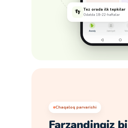
Tez orada ilk tepkilar
👣
Odatda 18–22-haftalar
Chaqaloq parvarishi
Farzandingiz bi