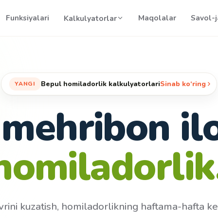
Funksiyalari
Maqolalar
Savol-
Kalkulyatorlar
Bepul homiladorlik kalkulyatorlari
Sinab ko‘ring
YANGI
 mehribon i
chaqaloq.
rini kuzatish, homiladorlikning haftama-hafta ke