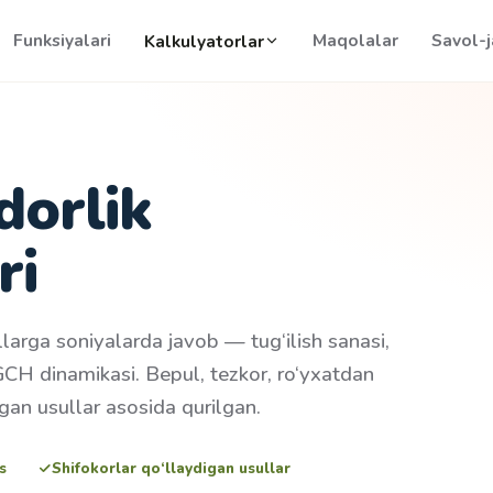
Funksiyalari
Maqolalar
Savol-
Kalkulyatorlar
dorlik
ri
larga soniyalarda javob — tug‘ilish sanasi,
XGCH dinamikasi. Bepul, tezkor, ro‘yxatdan
gan usullar asosida qurilgan.
s
Shifokorlar qo‘llaydigan usullar