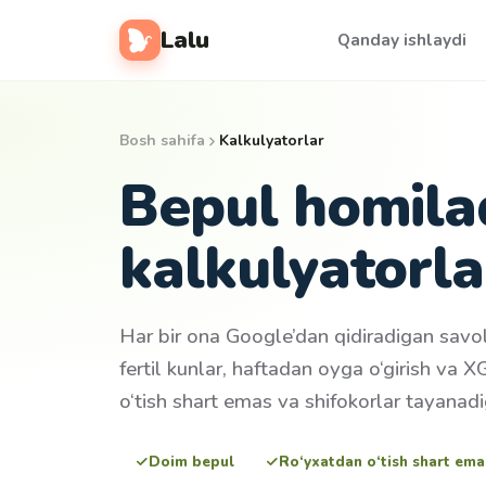
Lalu
Qanday ishlaydi
Bosh sahifa
Kalkulyatorlar
Bepul homila
kalkulyatorla
Har bir ona Google’dan qidiradigan savol
fertil kunlar, haftadan oyga o‘girish va 
o‘tish shart emas va shifokorlar tayanadi
Doim bepul
Ro‘yxatdan o‘tish shart ema