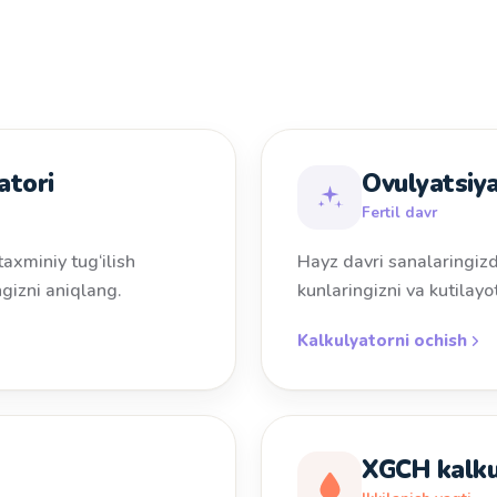
atori
Ovulyatsiya
Fertil davr
taxminiy tug‘ilish
Hayz davri sanalaringizda
ngizni aniqlang.
kunlaringizni va kutilayo
Kalkulyatorni ochish
XGCH kalku