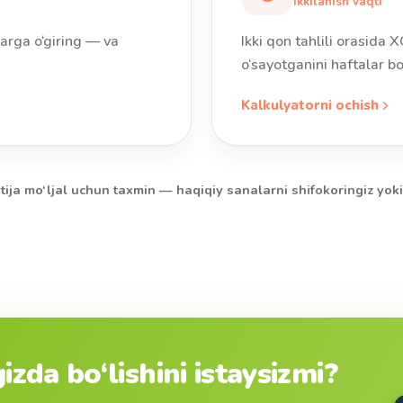
Ikkilanish vaqti
larga o‘giring — va
Ikki qon tahlili orasida
o‘sayotganini haftalar bo
Kalkulyatorni ochish
tija mo‘ljal uchun taxmin — haqiqiy sanalarni shifokoringiz yoki
zda bo‘lishini istaysizmi?