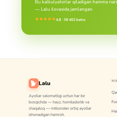
Bu kalkulyatorlar qiladigan hamma narsa
— Lalu ilovasida jamlangan.
4,8 · 38 402 baho
MA
Lalu
Qa
Ayollar salomatligi uchun har bir
Fu
bosqichda — hayz, homiladorlik va
chaqaloq — milliondan ortiq ayollar
Ha
ishonadigan hamroh.