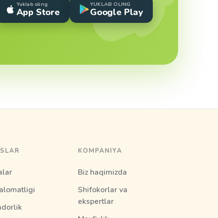
Yuklab oling
YUKLAB OLING
App Store
Google Play
SLAR
KOMPANIYA
alar
Biz haqimizda
alomatligi
Shifokorlar va
ekspertlar
dorlik