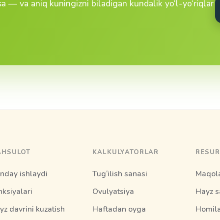
 — va aniq kuningizni biladigan kundalik yo‘l-yo‘riqlar
HSULOT
KALKULYATORLAR
RESUR
nday ishlaydi
Tug‘ilish sanasi
Maqol
nksiyalari
Ovulyatsiya
Hayz s
yz davrini kuzatish
Haftadan oyga
Homila