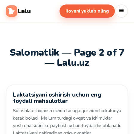
Lalu
Ilovani yuklab oling
Salomatlik — Page 2 of 7
— Lalu.uz
Laktatsiyani oshirish uchun eng
Salomatlik
foydali mahsulotlar
Sut ishlab chiqarish uchun tanaga qo’shimcha kaloriya
kerak bo’ladi. Ma’lum turdagi ovqat va ichimliklar
yosh ona sutini ko’paytirish uchun foydali hisoblanadi.
Laktatsiyani oshiradigan oziq-ovqatlar…