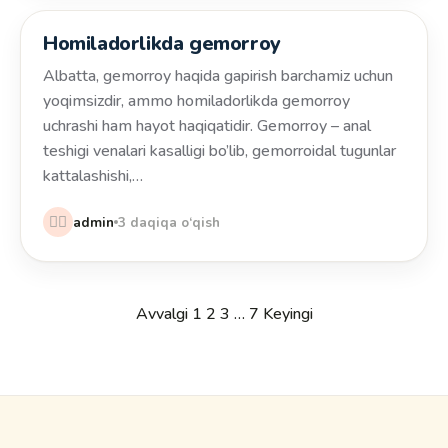
Homiladorlikda gemorroy
Salomatlik
Albatta, gemorroy haqida gapirish barchamiz uchun
yoqimsizdir, ammo homiladorlikda gemorroy
uchrashi ham hayot haqiqatidir. Gemorroy – anal
teshigi venalari kasalligi bo’lib, gemorroidal tugunlar
kattalashishi,…
👩‍⚕️
admin
3 daqiqa o‘qish
Posts
Avvalgi
1
2
3
…
7
Keyingi
pagination