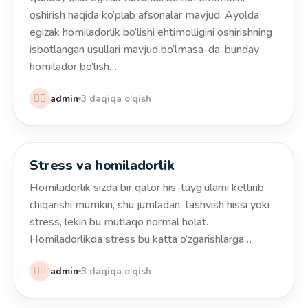
oshirish haqida ko’plab afsonalar mavjud. Ayolda
egizak homiladorlik bo’lishi ehtimolligini oshirishning
isbotlangan usullari mavjud bo’lmasa-da, bunday
homilador bo’lish…
👩‍⚕️
admin
3 daqiqa o‘qish
Stress va homiladorlik
Salomatlik
Homiladorlik sizda bir qator his-tuyg’ularni keltirib
chiqarishi mumkin, shu jumladan, tashvish hissi yoki
stress, lekin bu mutlaqo normal holat.
Homiladorlikda stress bu katta o’zgarishlarga…
👩‍⚕️
admin
3 daqiqa o‘qish