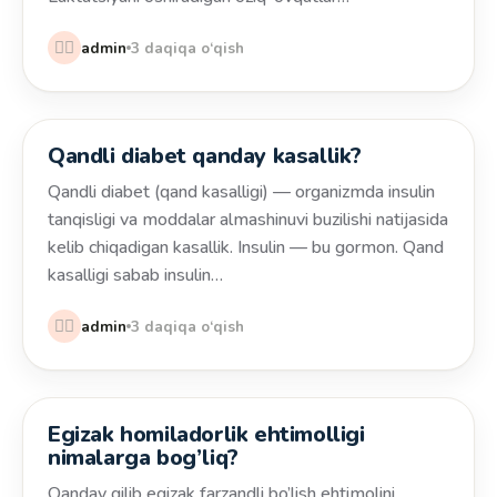
👩‍⚕️
admin
3 daqiqa o‘qish
Qandli diabet qanday kasallik?
Salomatlik
Qandli diabet (qand kasalligi) — organizmda insulin
tanqisligi va moddalar almashinuvi buzilishi natijasida
kelib chiqadigan kasallik. Insulin — bu gormon. Qand
kasalligi sabab insulin…
👩‍⚕️
admin
3 daqiqa o‘qish
Egizak homiladorlik ehtimolligi
Salomatlik
nimalarga bog’liq?
Qanday qilib egizak farzandli bo’lish ehtimolini