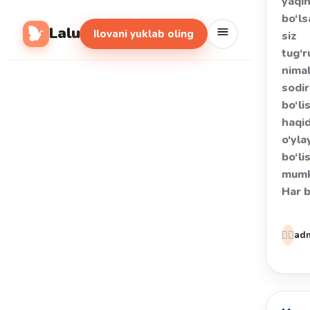
yaqi
bo‘ls
Lalu
Ilovani yuklab oling
siz
tug‘
nima
sodir
bo‘li
haqi
o‘yl
bo‘li
mumk
Har 
👩‍⚕️
ad