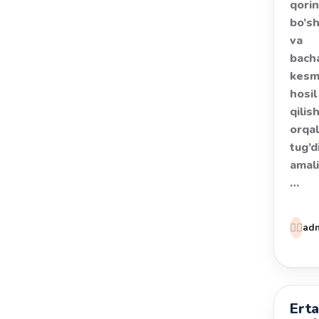
qori
bo’sh
va
bach
kes
hosil
qilis
orqal
tug’d
amali
…
👩‍⚕️
ad
Erta
Kasal