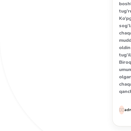
bosh
tug’r
Ko’p
sog’
chaq
mudd
oldin
tug’il
Biroq
umu
olga
chaq
qanc
👩‍⚕️
ad