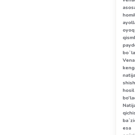
vena
asos
homi
ayoll
oyoq
qisml
payd
boʻla
Vena
keng
natij
shish
hosil
bo’la
Natij
qichi
baʼz
esa