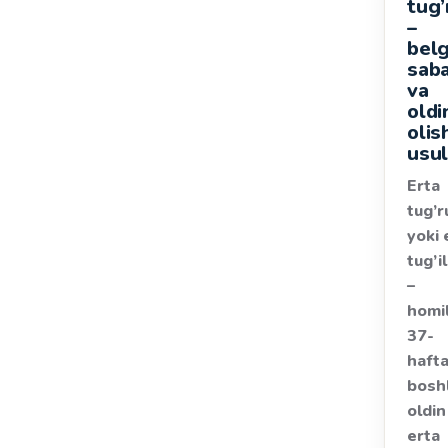
tug’
–
belg
saba
va
oldi
olis
usul
Erta
tug’r
yoki 
tug’i
–
homi
37-
hafta
bosh
oldin
erta