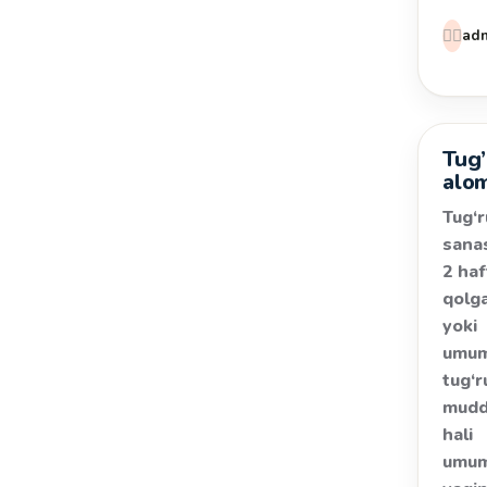
👩‍⚕️
ad
Tug
Salom
alom
Tug‘
sana
2 haf
qolg
yoki
umu
tug‘r
mudd
hali
umu