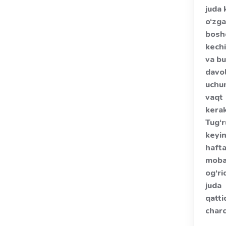
juda 
o‘zga
bosh
kechi
va bu
davo
uchu
vaqt
kerak
Tug‘
keyin
haft
moba
og‘ri
juda
qatti
char