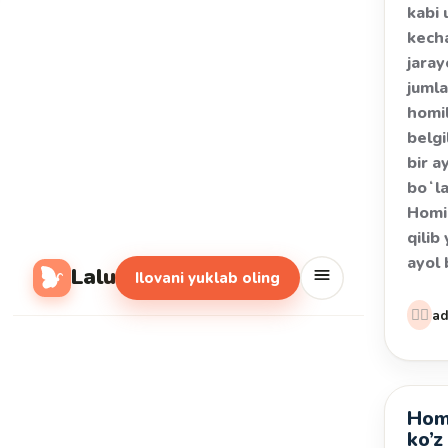
kabi
kech
jaray
juml
homil
belgi
bir a
boʻla
Homil
qilib
ayol
Lalu
Ilovani yuklab oling
👩‍⚕️
a
Homi
Kasal
ko’z