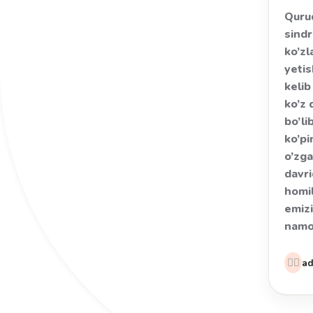
Quru
sind
ko’zl
yeti
kelib
ko’z 
bo’li
ko’p
o’zga
davri
homil
emiz
nam
👩‍⚕️
a