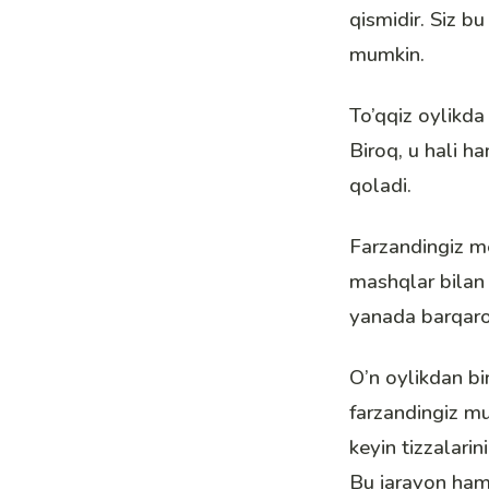
qismidir. Siz bu
mumkin.
To’qqiz oylikda
Biroq, u hali h
qoladi.
Farzandingiz me
mashqlar bilan 
yanada barqaror
O’n oylikdan bi
farzandingiz mu
keyin tizzalarin
Bu jarayon ham 