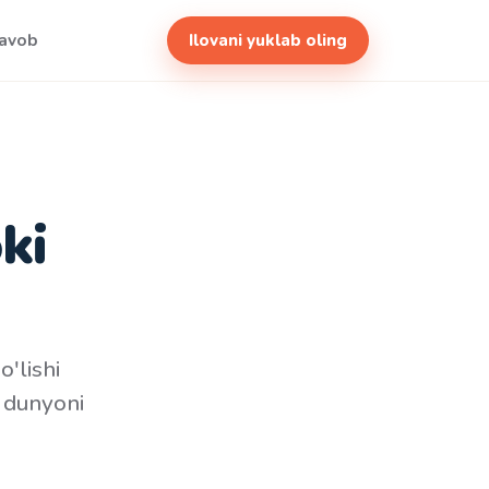
javob
Ilovani yuklab oling
ki
o'lishi
i dunyoni