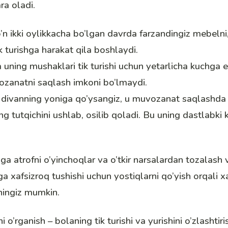
ara oladi.
o’n ikki oylikkacha bo’lgan davrda farzandingiz mebelni
k turishga harakat qila boshlaydi.
a uning mushaklari tik turishi uchun yetarlicha kuchga e
ozanatni saqlash imkoni bo’lmaydi.
i divanning yoniga qo’ysangiz, u muvozanat saqlashd
ng tutqichini ushlab, osilib qoladi. Bu uning dastlabki 
ga atrofni o’yinchoqlar va o’tkir narsalardan tozalash v
a xafsizroq tushishi uchun yostiqlarni qo’yish orqali xa
hingiz mumkin.
i o’rganish – bolaning tik turishi va yurishini o’zlashti