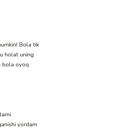
mumkin! Bola tik
bu holat uning
m bola oyoq
larni
rganishi yordam