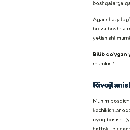
boshqalarga qar
Agar chaqalog’
bu va boshqa m
yetishishi mumk
Bilib qo’ygan 
mumkin?
Rivojlanis
Muhim bosqichla
kechikishlar od
oyoq bosishi (
hattoki, bir ne