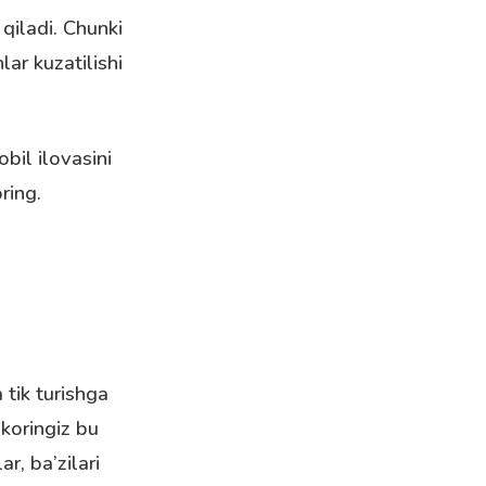
 qiladi. Chunki
lar kuzatilishi
obil ilovasini
ring.
 tik turishga
okoringiz bu
r, ba’zilari