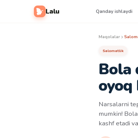
Lalu
Qanday ishlaydi
Maqolalar
Saloma
Salomatlik
Bola 
oyoq 
Narsalarni te
mumkin! Bola 
kashf etadi v