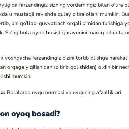
yligida farzandingiz sizning yordamingiz bilan o’tira ol
ikda u mustaqil ravishda qulay o’tira olishi mumkin. B
ortib, uni qo’llab-quvvatlash orqali o’rnidan turishiga 
ak. So’ng bola oyoq bosishi jarayonini maroq bilan tam
ir yoshgacha farzandingiz o’zini tortib olishga harakat q
an orqaga yiqilishidan (o’tirib qolishidan) oldin bir ne
rishi mumkin.
la:
Bolalarda uyqu normasi va uyquning afzalliklari
on oyoq bosadi?