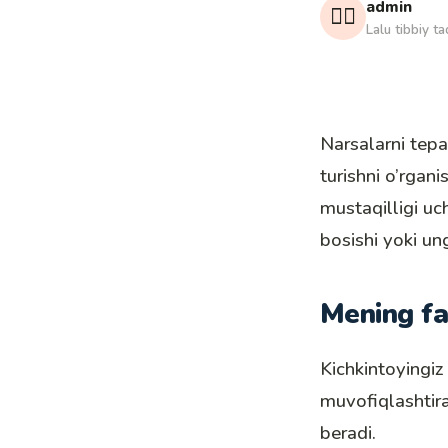
admin
👩‍⚕️
Lalu tibbiy ta
Narsalarni tepa
turishni o’rgan
mustaqilligi u
bosishi yoki ung
Mening fa
Kichkintoyingiz
muvofiqlashtira
beradi.