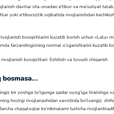
vojlanish davrlar ota-onadan e’tibor va ma’suliyat talab
ar yoki e’tiborsizlik oqibatida rivojlanishdan kechikish
rivojlanish bosqichlarini kuzatib borish uchun «
Lalu
» m
mda farzandingizning normal o’zgarishlarini kuzatib bo
rivojlanish bosqichlari: Eshitish va tovush chiqarish
q bosmasa…
ngiz bir yoshga to’lgunga qadar oyog’iga tiralishga va
uning hozirgi rivojlanashidan xavotirda bo’lsangiz, shif
archa chaqaloqlar ko’nikmalarni turlicha rivojlantiradila