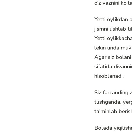
o’z vaznini ko’t
Yetti oylikdan 
jismni ushlab ti
Yetti oylikkach
lekin unda muv
Agar siz bolan
sifatida divanni
hisoblanadi.
Siz farzandingiz
tushganda, yerg
ta’minlab beris
Bolada yiqilishn