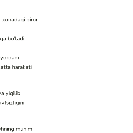
, xonadagi biror
ga bo’ladi,
a yordam
katta harakati
a yiqilib
vfsizligini
rishning muhim