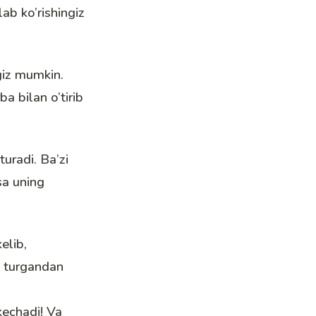
ab ko’rishingiz
ngiz mumkin.
a bilan o’tirib
uradi. Ba’zi
sa uning
elib,
ik turgandan
kechadi! Va