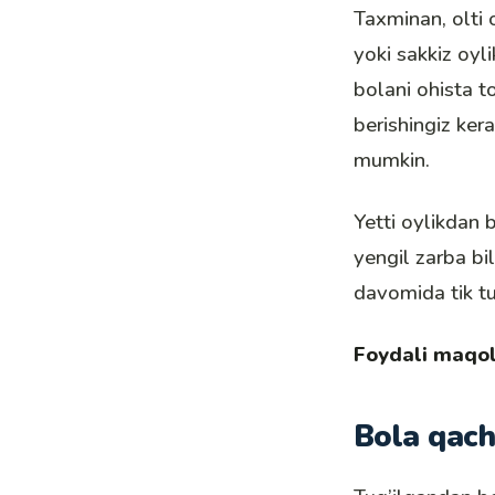
Taxminan, olti o
yoki sakkiz oyl
bolani ohista t
berishingiz ker
mumkin.
Yetti oylikdan b
yengil zarba bil
davomida tik tu
Foydali maqo
Bola qach