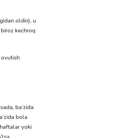
gidan oldin), u
biroz kechroq
 ovutish
lsada, ba’zida
a’zida bola
aftalar yoki
’lsa,