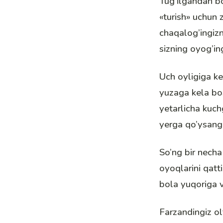
Tug’ilgandan bo
«turish» uchun 
chaqalog’ingizni
sizning oyog’ing
Uch oyligiga ke
yuzaga kela bos
yetarlicha kuch
yerga qo’ysangiz
So’ng bir necha
oyoqlarini qatt
bola yuqoriga 
Farzandingiz ol