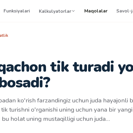
Funksiyalari
Maqolalar
Savol-
Kalkulyatorlar
tlik
qachon tik turadi yo
bosadi?
padan ko'rish farzandingiz uchun juda hayajonli b
tik turishni o'rganishi uning uchun yana bir yang
a bu holat uning mustaqilligi uchun juda…