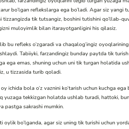
shlab, farzandingiz oyoqlarini tegib turgan yuzaga mah
zarur bo’lgan reflekslarga ega bo’ladi. Agar siz yangi t
 tizzangizda tik tutsangiz, boshini tutishini qo’llab-qu
izni muloyimlik bilan itarayotganligini his qilasiz.
lib bu refleks o’zgaradi va chaqalog’ingiz oyoqlarining 
hlaydi. Tabiiyki, farzandingiz bunday paytda tik turis
ga ega emas, shuning uchun uni tik turgan holatida ush
, u tizzasida turib qoladi.
 oy ichida bola o’z vaznini ko’tarish uchun kuchga ega 
iq yuzaga tekkizgan holatda ushlab turadi, hattoki, b
va pastga sakrashi mumkin.
ti oylik bo’lganda, agar siz uning tik turishi uchun yor