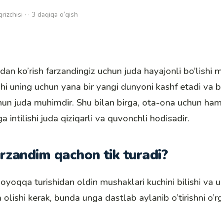
qrizchisi · · 3 daqiqa o‘qish
dan ko’rish farzandingiz uchun juda hayajonli bo’lishi 
ishi uning uchun yana bir yangi dunyoni kashf etadi va 
chun juda muhimdir. Shu bilan birga, ota-ona uchun ha
a intilishi juda qiziqarli va quvonchli hodisadir.
rzandim qachon tik turadi?
 oyoqqa turishidan oldin mushaklari kuchini bilishi va u
 olishi kerak, bunda unga dastlab aylanib o’tirishni o’