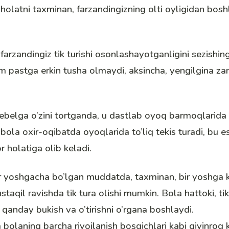
 holatni taxminan, farzandingizning olti oyligidan boshl
 farzandingiz tik turishi osonlashayotganligini sezishi
am pastga erkin tusha olmaydi, aksincha, yengilgina zarb
belga o’zini tortganda, u dastlab oyoq barmoqlarida t
bola oxir-oqibatda oyoqlarida to’liq tekis turadi, bu e
 holatiga olib keladi.
r yoshgacha bo’lgan muddatda, taxminan, bir yoshga k
staqil ravishda tik tura olishi mumkin. Bola hattoki, t
i qanday bukish va o’tirishni o’rgana boshlaydi.
bolaning barcha rivojlanish bosqichlari kabi qiyinroq 