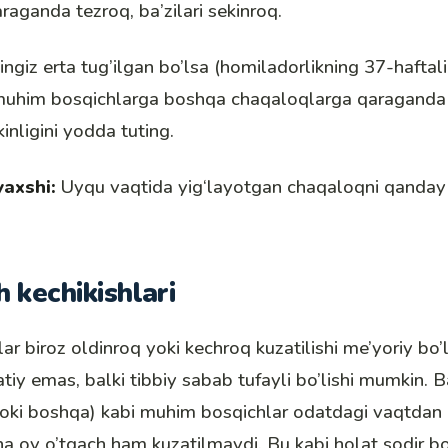
aganda tezroq, ba’zilari sekinroq.
ingiz
erta tug’ilgan
bo’lsa (homiladorlikning 37-haftali
uhim bosqichlarga boshqa chaqaloqlarga qaraganda 
inligini yodda tuting.
yaxshi:
Uyqu vaqtida yig‘layotgan chaqaloqni qanday
h kechikishlari
r biroz oldinroq yoki kechroq kuzatilishi me’yoriy bo’
atiy emas, balki tibbiy sabab tufayli bo’lishi mumkin. B
yoki boshqa) kabi muhim bosqichlar odatdagi vaqtdan h
cha oy o’tgach ham kuzatilmaydi. Bu kabi holat sodir bo