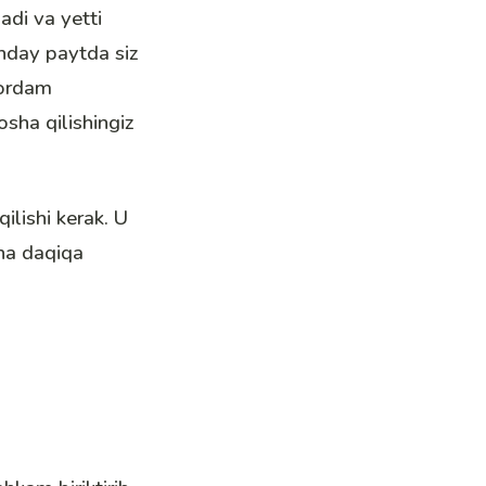
adi va yetti
unday paytda siz
yordam
osha qilishingiz
ilishi kerak. U
cha daqiqa