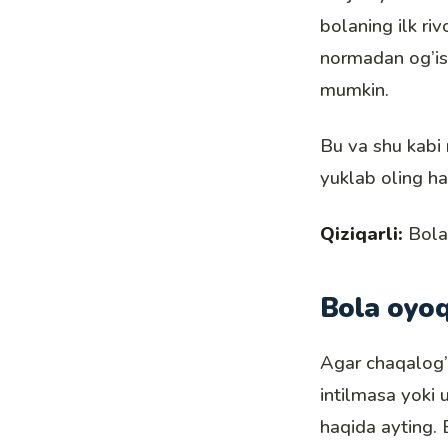
bolaning ilk ri
normadan og’ishl
mumkin.
Bu va shu kabi 
yuklab oling ha
Qiziqarli:
Bola 
Bola oyo
Agar chaqalog’i
intilmasa yoki 
haqida ayting. B