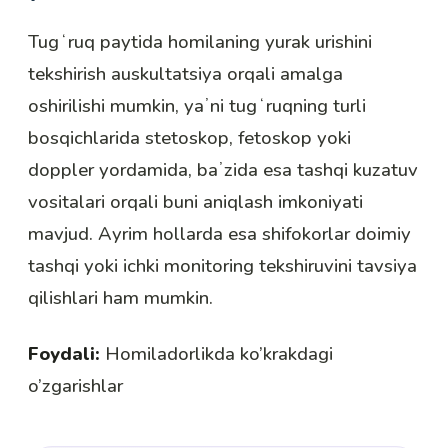
Tugʻruq paytida homilaning yurak urishini
tekshirish auskultatsiya orqali amalga
oshirilishi mumkin, yaʼni tugʻruqning turli
bosqichlarida stetoskop, fetoskop yoki
doppler yordamida, baʼzida esa tashqi kuzatuv
vositalari orqali buni aniqlash imkoniyati
mavjud. Ayrim hollarda esa shifokorlar doimiy
tashqi yoki ichki monitoring tekshiruvini tavsiya
qilishlari ham mumkin.
Foydali:
Homiladorlikda ko’krakdagi
o’zgarishlar