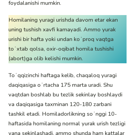
foydalanishi mumkin.
Homilaning yuragi urishda davom etar ekan
uning tushish xavfi kamayadi. Ammo yurak
urishi bir hafta yoki undan koʻproq vaqtga
toʻxtab qolsa, oxir-oqibat homila tushishi
(abort)ga olib kelishi mumkin.
Toʻqqizinchi haftaga kelib, chaqaloq yuragi
daqiqasiga oʻrtacha 175 marta uradi. Shu
vaqtdan boshlab bu tezlik sekinlay boshlaydi
va daqiqasiga taxminan 120-180 zarbani
tashkil etadi. Homiladorlikning soʻnggi 10-
haftasida homilaning normal yurak urish tezligi
yana sekinlashadi, ammo shunda ham kattalar