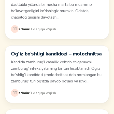
dastlabki yillarda bir necha marta bu muammo
bo’layotganligini ko’rishingiz mumkin. Odatda,
chaqaloq qusishi davolash…
👩‍⚕️
admin
3 daqiqa o‘qish
Og’iz bo’shligi kandidozi – molochnitsa
Salomatlik
Kandida zamburug’i kasallik keltirib chiqaruvchi
zamburug’ infeksiyalarning bir turi hisoblanadi. Og’iz
bo’shlig’i kandidozi (molochnitsa) deb nomlangan bu
zamburug’ turi og’izda paydo bo’ladi va ichki…
👩‍⚕️
admin
3 daqiqa o‘qish