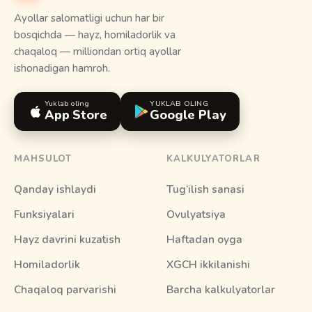
Ayollar salomatligi uchun har bir
bosqichda — hayz, homiladorlik va
chaqaloq — milliondan ortiq ayollar
ishonadigan hamroh.
Yuklab oling
YUKLAB OLING
App Store
Google Play
MAHSULOT
KALKULYATORLAR
Qanday ishlaydi
Tug‘ilish sanasi
Funksiyalari
Ovulyatsiya
Hayz davrini kuzatish
Haftadan oyga
Homiladorlik
XGCH ikkilanishi
Chaqaloq parvarishi
Barcha kalkulyatorlar