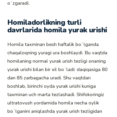
oʻzgaradi.
Homiladorlikning turli
davrlarida homila yurak urishi
Homila taxminan besh haftalik boʻlganda
chaqaloqning yuragi ura boshlaydi. Bu vaqtda
homilaning normal yurak urish tezligi onaning
yurak urishi bilan bir xil boʻladi: daqiqasiga 80
dan 85 zarbagacha uradi. Shu vaqtdan
boshlab, birinchi oyda yurak urishi kuniga
taxminan uch marta tezlashadi. Shifokoringiz
ultratovush yordamida homila necha oylik
boʻlganini aniqlashda yurak urish tezligidan