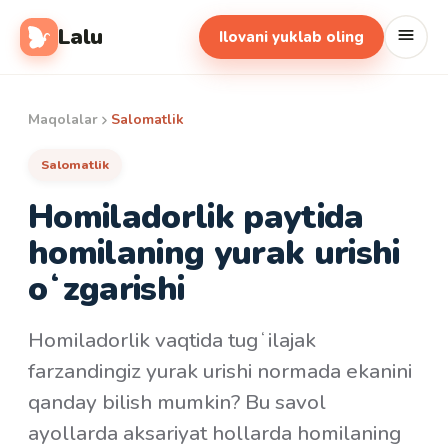
Lalu
Ilovani yuklab oling
Maqolalar
Salomatlik
Salomatlik
Homiladorlik paytida
homilaning yurak urishi
oʻzgarishi
Homiladorlik vaqtida tugʻilajak
farzandingiz yurak urishi normada ekanini
qanday bilish mumkin? Bu savol
ayollarda aksariyat hollarda homilaning