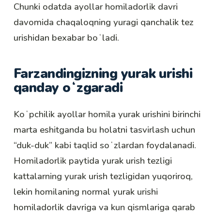
Chunki odatda ayollar
homiladorlik davri
davomida chaqaloqning yuragi qanchalik tez
urishidan bexabar boʻladi.
Farzandingizning yurak urishi
qanday oʻzgaradi
Koʻpchilik ayollar homila yurak urishini birinchi
marta eshitganda bu holatni tasvirlash uchun
“duk-duk” kabi taqlid soʻzlardan foydalanadi.
Homiladorlik paytida yurak urish tezligi
kattalarning yurak urish tezligidan yuqoriroq,
lekin homilaning normal yurak urishi
homiladorlik davriga va kun qismlariga qarab