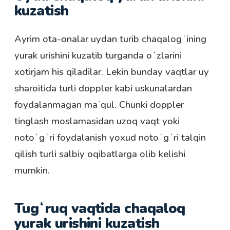
kuzatish
Ayrim ota-onalar uydan turib chaqalogʻining
yurak urishini kuzatib turganda oʻzlarini
xotirjam his qiladilar. Lekin bunday vaqtlar uy
sharoitida turli doppler kabi uskunalardan
foydalanmagan maʼqul. Chunki doppler
tinglash moslamasidan uzoq vaqt yoki
notoʻgʻri foydalanish yoxud notoʻgʻri talqin
qilish turli salbiy oqibatlarga olib kelishi
mumkin.
Tugʻruq vaqtida chaqaloq
yurak urishini kuzatish