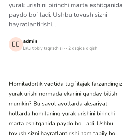
yurak urishini birinchi marta eshitganida
paydo boʻladi. Ushbu tovush sizni
hayratlantirishi…
admin
👩‍⚕️
Lalu tibbiy taqrizchisi · · 2 daqiqa o‘qish
Homiladorlik vaqtida tugʻilajak farzandingiz
yurak urishi normada ekanini qanday bilish
mumkin? Bu savol ayollarda aksariyat
hollarda homilaning yurak urishini birinchi
marta eshitganida paydo boʻladi. Ushbu
tovush sizni hayratlantirishi ham tabiiy hol.