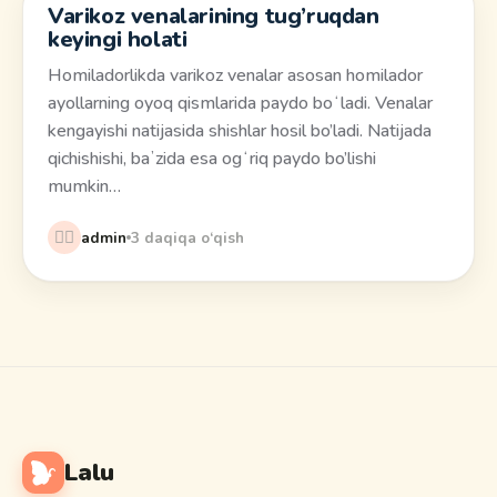
Varikoz venalarining tug’ruqdan
Salomatlik
keyingi holati
Homiladorlikda varikoz venalar asosan homilador
ayollarning oyoq qismlarida paydo boʻladi. Venalar
kengayishi natijasida shishlar hosil bo’ladi. Natijada
qichishishi, baʼzida esa ogʻriq paydo bo’lishi
mumkin…
👩‍⚕️
admin
3 daqiqa o‘qish
Lalu