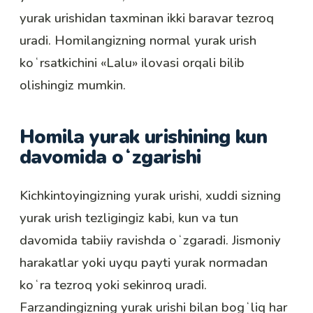
yurak urishidan taxminan ikki baravar tezroq
uradi. Homilangizning normal yurak urish
koʻrsatkichini «
Lalu
» ilovasi orqali bilib
olishingiz mumkin.
Homila yurak urishining kun
davomida oʻzgarishi
Kichkintoyingizning yurak urishi, xuddi sizning
yurak urish tezligingiz kabi, kun va tun
davomida tabiiy ravishda oʻzgaradi. Jismoniy
harakatlar yoki
uyqu
payti yurak normadan
koʻra tezroq yoki sekinroq uradi.
Farzandingizning yurak urishi bilan bogʻliq har