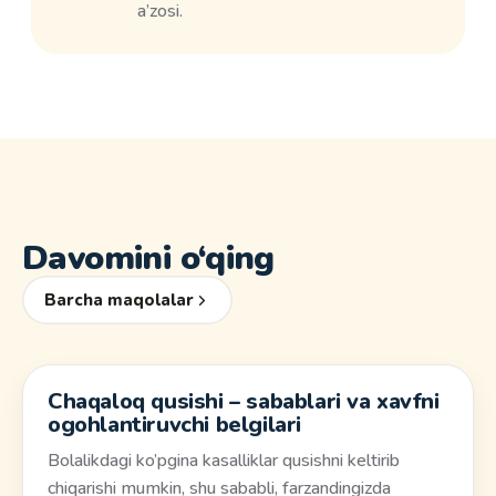
a’zosi.
Davomini o‘qing
Barcha maqolalar
Chaqaloq qusishi – sabablari va xavfni
Salomatlik
ogohlantiruvchi belgilari
Bolalikdagi ko’pgina kasalliklar qusishni keltirib
chiqarishi mumkin, shu sababli, farzandingizda