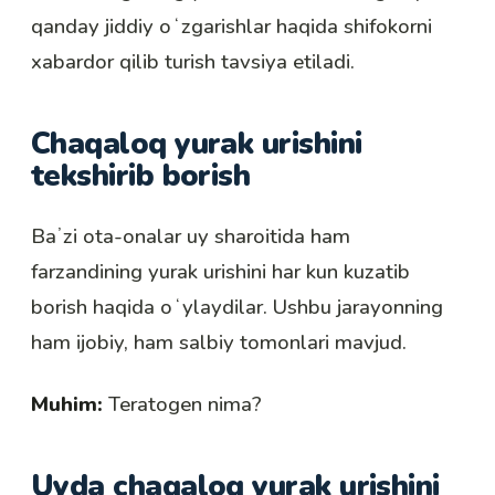
qanday jiddiy oʻzgarishlar haqida shifokorni
xabardor qilib turish tavsiya etiladi.
Chaqaloq yurak urishini
tekshirib borish
Baʼzi ota-onalar uy sharoitida ham
farzandining yurak urishini har kun kuzatib
borish haqida oʻylaydilar. Ushbu jarayonning
ham ijobiy, ham salbiy tomonlari mavjud.
Muhim:
Teratogen nima?
Uyda chaqaloq yurak urishini