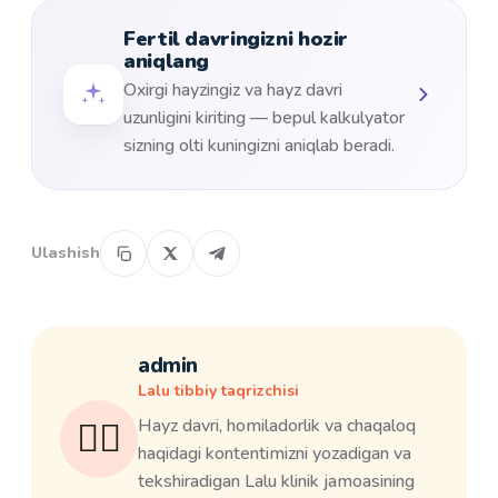
Fertil davringizni hozir
aniqlang
Oxirgi hayzingiz va hayz davri
uzunligini kiriting — bepul kalkulyator
sizning olti kuningizni aniqlab beradi.
Ulashish
admin
Lalu tibbiy taqrizchisi
👩‍⚕️
Hayz davri, homiladorlik va chaqaloq
haqidagi kontentimizni yozadigan va
tekshiradigan Lalu klinik jamoasining