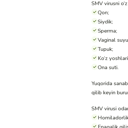
SMV virusni o‘z
Qon;
Siydik;
Sperma;
Vaginal suyu
Tupuk;
Ko‘z yoshlari
Ona suti
.
Yuqorida sanab o
qilib keyin bur
SMV virusi oda
Homiladorli
Enagalik qili