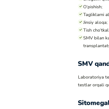
O‘pishish;
Tagliklarni a
Jinsiy aloqa;
Tish cho‘tkal
SMV bilan ka
transplantats
SMV qand
Laboratoriya te
testlar orqali 
Sitomegalo