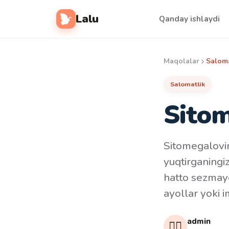
Lalu
Qanday ishlaydi
Maqolalar
Saloma
Salomatlik
Sitom
Sitomegalovir
yuqtirganingi
hatto sezmayd
ayollar yoki 
admin
👩‍⚕️