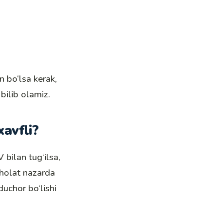
n bo‘lsa kerak,
bilib olamiz.
avfli?
bilan tug‘ilsa,
holat nazarda
duchor bo‘lishi