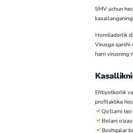
SMV uchun hech
kasallanganingi
Homiladorlik d
Virusga qarshi 
ham virusning r
Kasallikni
Ehtiyotkorlik v
profilaktika his
Qo‘llarni tez
Bolani o‘pay
Boshqalar bi