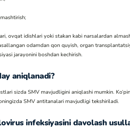
lmashtirish;
ari, ovqat idishlari yoki stakan kabi narsalardan almas
sallangan odamdan qon quyish, organ transplantatsiy
iyasi jarayonini boshdan kechirish.
ay aniqlanadi?
stlari sizda SMV mavjudligini aniqlashi mumkin. Ko‘p
qoningizda SMV antitanalari mavjudligi tekshiriladi.
virus infeksiyasini davolash usulla