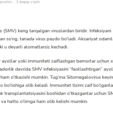
qrizchisi · · 3 daqiqa o‘qish
 (SMV) keng tarqalgan viruslardan biridir. Infeksiyani
an so‘ng, tanada virus paydo bo‘ladi. Aksariyat odaml
i u deyarli alomatlarsiz kechadi.
yollar yoki immuniteti zaiflashgan bemorlar uchun xav
orlik davrida SMV infeksiyasini “faollashtirgan” ayoll
ham o‘tkazishi mumkin. Tug‘ma Sitomegalovirus keyinc
bo‘lishiga olib keladi. Immunitet tizimi zaif bo‘lganlar
k transplantatsiyasini boshidan o‘tkazganlar uchun SM
 va hatto o‘limga ham olib kelishi mumkin.