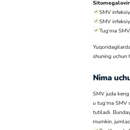
Sitomegaloviru
SMV infeksiya
SMV infeksiy
Tug‘ma SMV i
Yuqoridagilarda
shuning uchun h
Nima uchu
SMV juda keng t
u tug‘ma SMV d
tutiladi. Bunday
mumkin, jumlad