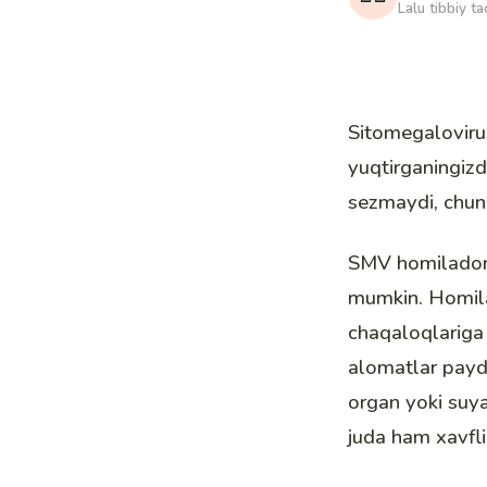
Lalu tibbiy ta
Sitomegalovirus
yuqtirganingizd
sezmaydi, chunk
SMV homilador a
mumkin. Homilad
chaqaloqlariga 
alomatlar paydo 
organ yoki suya
juda ham xavfli