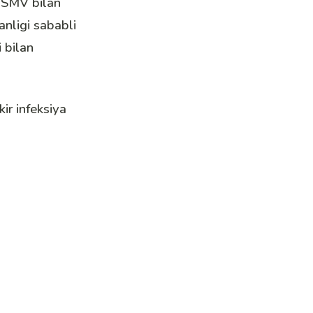
r SMV bilan
anligi sababli
 bilan
ir infeksiya