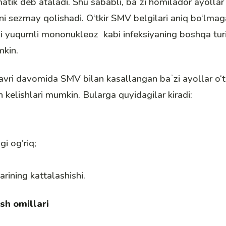
tik deb ataladi. Shu sababli, baʼzi homilador ayolla
ni sezmay qolishadi. O‘tkir SMV belgilari aniq bo‘lmag
ki yuqumli mononukleoz kabi infeksiyaning boshqa turi
mkin.
avri
davomida SMV bilan kasallangan baʼzi ayollar o‘tk
h kelishlari mumkin. Bularga quyidagilar kiradi:
i og‘riq;
;
rining kattalashishi.
ish omillari