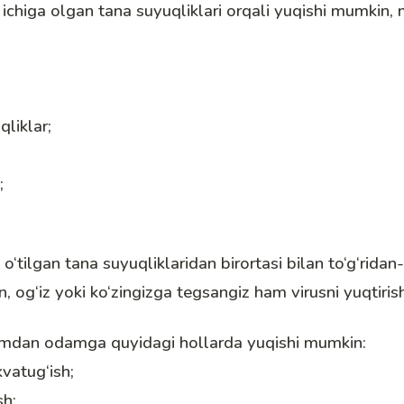
 ichiga olgan tana suyuqliklari orqali yuqishi mumkin,
qliklar
;
;
‘tilgan tana suyuqliklaridan birortasi bilan to‘g‘ridan-
un, og‘iz yoki ko‘zingizga tegsangiz ham virusni yuqtiri
mdan odamga quyidagi hollarda yuqishi mumkin:
k
va
tug‘ish
;
sh;