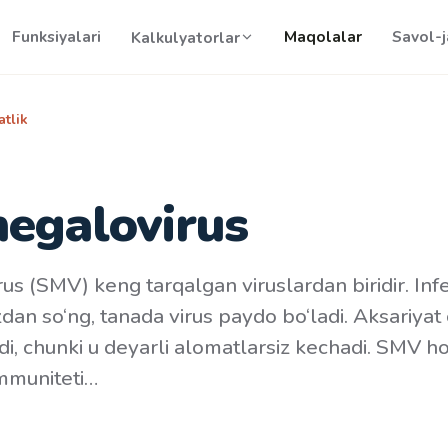
Funksiyalari
Maqolalar
Savol-
Kalkulyatorlar
tlik
egalovirus
us (SMV) keng tarqalgan viruslardan biridir. Inf
zdan so‘ng, tanada virus paydo bo‘ladi. Aksariya
i, chunki u deyarli alomatlarsiz kechadi. SMV h
immuniteti…