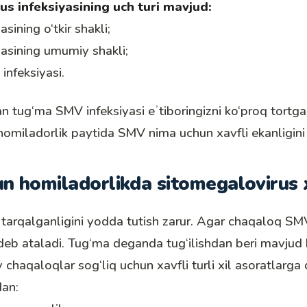
s infeksiyasining uch turi mavjud:
sining o‘tkir shakli;
asining umumiy shakli;
nfeksiyasi.
n tug‘ma SMV infeksiyasi eʼtiboringizni ko‘proq tortga
omiladorlik paytida SMV nima uchun xavfli ekanligini 
n homiladorlikda sitomegalovirus x
arqalganligini yodda tutish zarur. Agar chaqaloq SMV 
eb ataladi. Tug‘ma deganda tug‘ilishdan beri mavjud 
 chaqaloqlar sog‘liq uchun xavfli turli xil asoratlarga 
an: