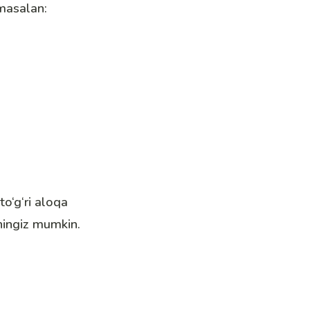
 masalan:
to‘g‘ri aloqa
shingiz mumkin.