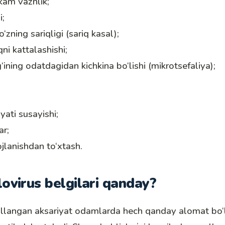
kam vaznlik;
i;
o‘zning sariqligi (sariq kasal);
qni kattalashishi;
ining odatdagidan kichkina bo‘lishi (mikrotsefaliya);
iyati susayishi;
ar;
ojlanishdan to‘xtash.
ovirus belgilari qanday?
llangan aksariyat odamlarda hech qanday alomat bo‘