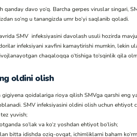
 qanday davo yo‘q. Barcha gerpes viruslar singari, S
zdan so‘ng u tanangizda umr bo‘yi saqlanib qoladi.
avrida SMV infeksiyasini davolash usuli hozirda mavj
dorilar infeksiyani xavfini kamaytirishi mumkin, lekin u
ivojlanayotgan chaqaloqqa o‘tishiga to‘sqinlik qila ol
ng oldini olish
a gigiyena qoidalariga rioya qilish SMVga qarshi eng y
oblanadi. SMV infeksiyasini oldini olish uchun ehtiyot c
-tez yuvish;
otganda so‘lak va ko‘z yoshdan ehtiyot bo‘lish;
lan bitta idishda oziq-ovqat, ichimliklarni baham ko‘rm