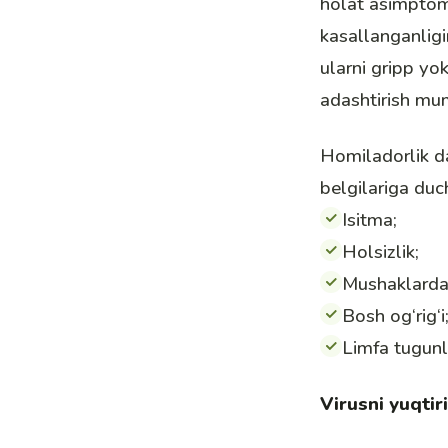
holat asimptoma
kasallanganligi
ularni gripp yo
adashtirish mu
Homiladorlik d
belgilariga duc
Isitma
;
Holsizlik;
Mushaklardag
Bosh og‘rig‘i
Limfa tugunla
Virusni yuqtir