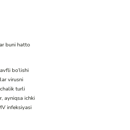
ar buni hatto
fli bo‘lishi
ar virusni
halik turli
, ayniqsa ichki
V infeksiyasi