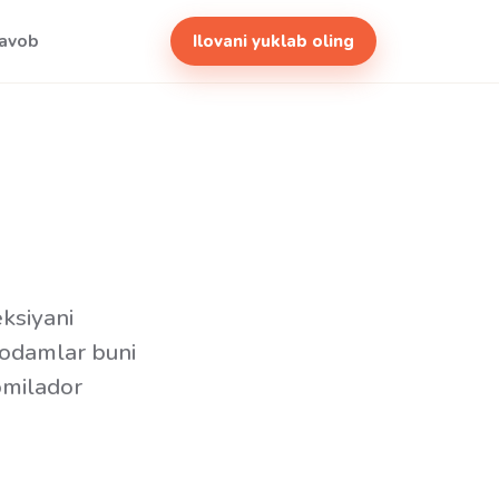
javob
Ilovani yuklab oling
eksiyani
t odamlar buni
omilador