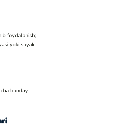
hib foydalanish;
asi yoki suyak
incha bunday
ri