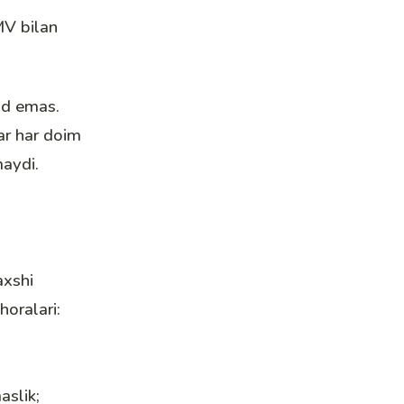
MV bilan
ud emas.
lar har doim
maydi.
axshi
horalari:
aslik;