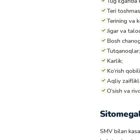
Tug‘ilganda 
Teri toshmas
Terining va k
Jigar va talo
Bosh chanog‘
Tutqanoqlar;
Karlik;
Ko‘rish qobil
Aqliy zaiflikl
O‘sish va riv
Sitomegal
SMV bilan kasa