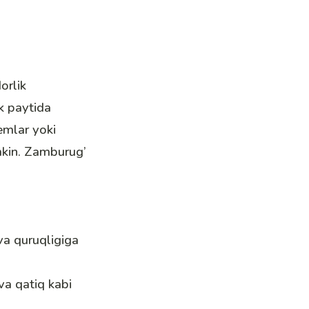
orlik
k paytida
lar ​​yoki
mkin. Zamburug’
 va quruqligiga
va qatiq kabi