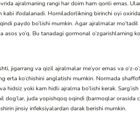
vrida ajralmaning rangi har doim ham qonli emas. Ula
m kabi ifodalanadi. Homiladorlikning birinchi oyi oxirid
oqindi paydo bo’lishi mumkin. Agar ajralmalar mo’tadil
a asos yo’q. Bu tanadagi gormonal o’zgarishlarning ko’r
ti, jigarrang va qizil ajralmalar me’yor emas va o’z-o
ng erta ko’chishini anglatishi mumkin. Normada shaff
va hidsiz yoki kam hidli ajralma bo’lishi kerak. Sarg’ish
hil dog’lar, juda yopishqoq oqindi (barmoqlar orasida c
shirin jinsiy infeksiyalardan darak berishi mumkin.