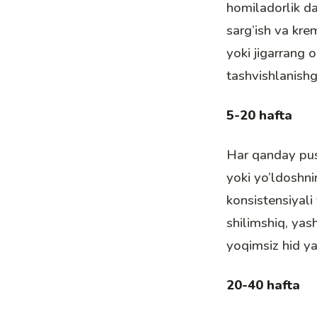
homiladorlik da
sarg’ish va kre
yoki jigarrang 
tashvishlanishg
5-20 hafta
Har qanday push
yoki yo’ldoshni
konsistensiyali 
shilimshiq, yas
yoqimsiz hid ya
20-40 hafta