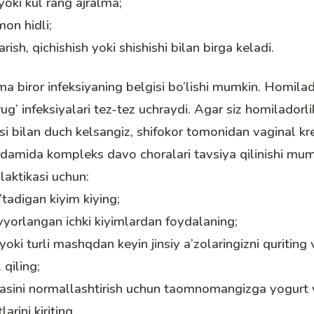
 yoki kul rang ajralma;
mon hidli;
arish, qichishish yoki shishishi bilan birga keladi.
ma biror infeksiyaning belgisi bo’lishi mumkin. Homilad
g’ infeksiyalari tez-tez uchraydi. Agar siz homiladorli
si bilan duch kelsangiz, shifokor tomonidan vaginal krem
damida kompleks davo choralari tavsiya qilinishi mu
ilaktikasi uchun:
tadigan kiyim kiying;
yorlangan ichki kiyimlardan foydalaning;
yoki turli mashqdan keyin jinsiy a’zolaringizni quriting
 qiling;
rasini normallashtirish uchun taomnomangizga yogurt 
arini kiriting.