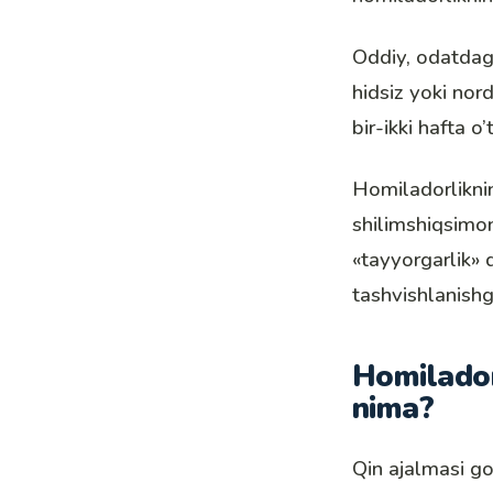
Oddiy, odatdagi
hidsiz yoki nor
bir-ikki hafta 
Homiladorliknin
shilimshiqsimon
«tayyorgarlik» 
tashvishlanish
Homilador
nima?
Qin ajalmasi go