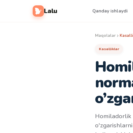
Lalu
Qanday ishlaydi
Maqolalar
Kasall
Kasalliklar
Homil
norma
o’zga
Homiladorlik h
o'zgarishlarn