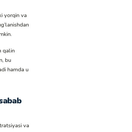
i yorqin va
rug’lanishdan
mkin.
n qalin
n, bu
adi hamda u
 sabab
tratsiyasi va