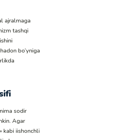
al ajralmaga
nizm tashqi
shini
achadon bo’yniga
rlikda
ifi
 nima sodir
mkin. Agar
» kabi iishonchli