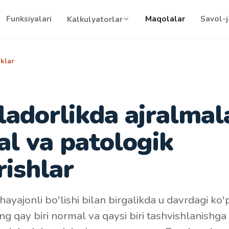
Funksiyalari
Maqolalar
Savol-
Kalkulyatorlar
iklar
adorlikda ajralmal
l va patologik
rishlar
ayajonli bo'lishi bilan birgalikda u davrdagi ko'
ing qay biri normal va qaysi biri tashvishlanishg