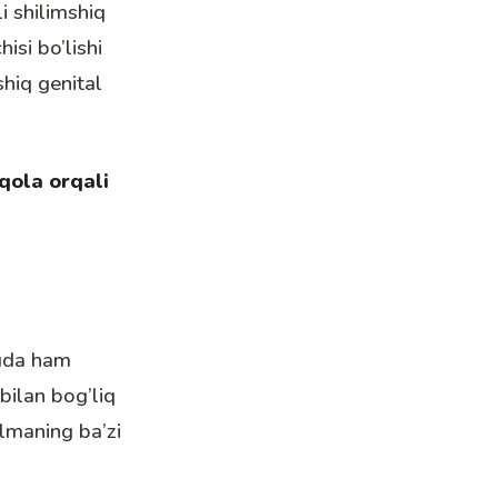
i shilimshiq
isi bo’lishi
shiq genital
qola orqali
juda ham
bilan bog’liq
lmaning ba’zi