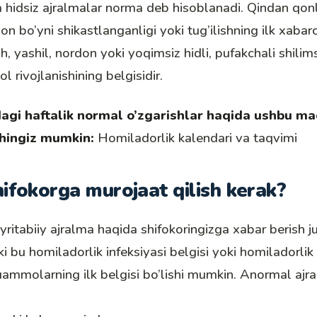
 hidsiz ajralmalar norma deb hisoblanadi. Qindan qonl
on bo’yni shikastlanganligi yoki tug’ilishning ilk xabarch
h, yashil, nordon yoki yoqimsiz hidli, pufakchali shilim
ol rivojlanishining belgisidir.
agi haftalik normal o’zgarishlar haqida ushbu ma
shingiz mumkin:
Homiladorlik kalendari va taqvimi
ifokorga murojaat qilish kerak?
ritabiiy ajralma haqida shifokoringizga xabar berish 
ki bu
homiladorlik infeksiyasi
belgisi yoki homiladorlik 
ammolarning ilk belgisi bo’lishi mumkin. Anormal ajra