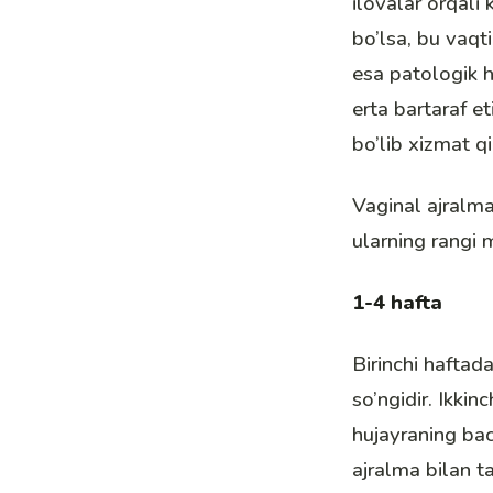
ilovalar orqali
bo’lsa, bu vaqt
esa patologik h
erta bartaraf e
bo’lib xizmat qi
Vaginal ajralm
ularning rangi
1-4 hafta
Birinchi haftad
so’ngidir. Ikkin
hujayraning bac
ajralma bilan t