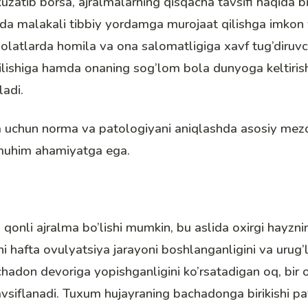
 kuzatib borsa, ajralmalarning qisqacha tavsifi haqida 
ida malakali tibbiy yordamga murojaat qilishga imkon 
olatlarda homila va ona salomatligiga xavf tug’diruvc
tilishiga hamda onaning sog’lom bola dunyoga keltiris
ladi.
a uchun norma va patologiyani aniqlashda asosiy mezo
 muhim ahamiyatga ega.
a qonli ajralma bo’lishi mumkin, bu aslida oxirgi hayzni
chi hafta
ovulyatsiya
jarayoni boshlanganligini va urug
hadon devoriga yopishganligini ko’rsatadigan oq, bir 
avsiflanadi. Tuxum hujayraning bachadonga birikishi pa