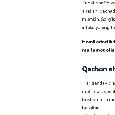
Faqat shaffo va
ajralishi bachad
mumkin. Sarg’is
infeksiyaning fa
Homiladorlikd
ma’lumot oli
Qachon sh
Har qanday g’ay
muhimdir, chun
boshqa turli mu
belgilari: