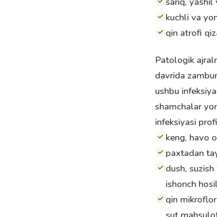
sariq, yashil
kuchli va yo
qin atrofi qiz
Patologik ajral
davrida zamburu
ushbu infeksiya
shamchalar yor
infeksiyasi prof
keng, havo o’
paxtadan tay
dush, suzish 
ishonch hosil
qin mikroflo
sut mahsulotl