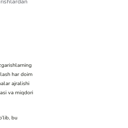
rishlardan
zgarishlarning
qlash har doim
lar ajralishi
tasi va miqdori
’lib, bu