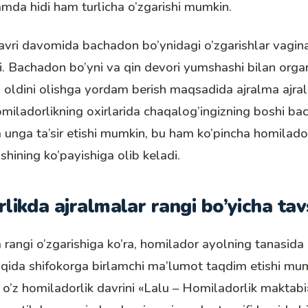
amda hidi ham turlicha o’zgarishi mumkin.
avri
davomida bachadon bo’ynidagi o’zgarishlar vagin
di. Bachadon bo’yni va qin devori yumshashi bilan orga
g oldini olishga yordam berish maqsadida ajralma ajrali
omiladorlikning oxirlarida chaqalog’ingizning boshi b
 unga ta’sir etishi mumkin, bu ham ko’pincha homilado
ishining ko’payishiga olib keladi.
ikda ajralmalar rangi bo’yicha tavs
 rangi o’zgarishiga ko’ra, homilador ayolning tanasida
aqida shifokorga birlamchi ma’lumot taqdim etishi mu
o’z homiladorlik davrini «
Lalu – Homiladorlik maktabi