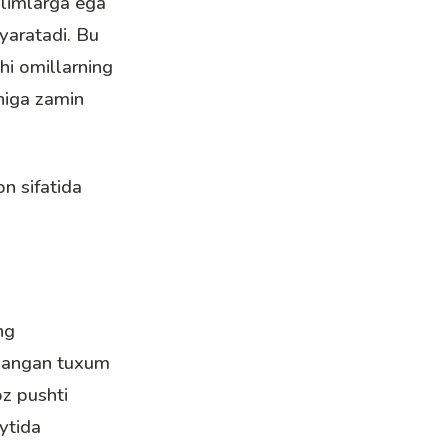
bilimlarga ega
yaratadi. Bu
hi omillarning
higa zamin
n sifatida
ng
’langan tuxum
oz pushti
ytida