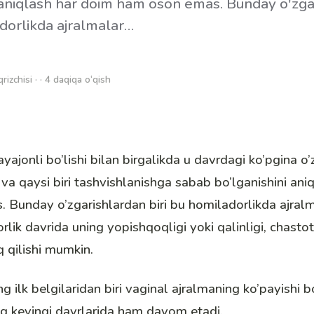
 aniqlash har doim ham oson emas. Bunday o'zga
adorlikda ajralmalar…
qrizchisi · · 4 daqiqa o‘qish
yajonli bo’lishi bilan birgalikda u davrdagi ko’pgina o’
 va qaysi biri tashvishlanishga sabab bo’lganishini ani
Bunday o’zgarishlardan biri bu homiladorlikda ajralma
orlik davrida uning yopishqoqligi yoki qalinligi, chasto
q qilishi mumkin.
g ilk belgilari
dan biri vaginal ajralmaning ko’payishi bo
ng keyingi davrlarida ham davom etadi.