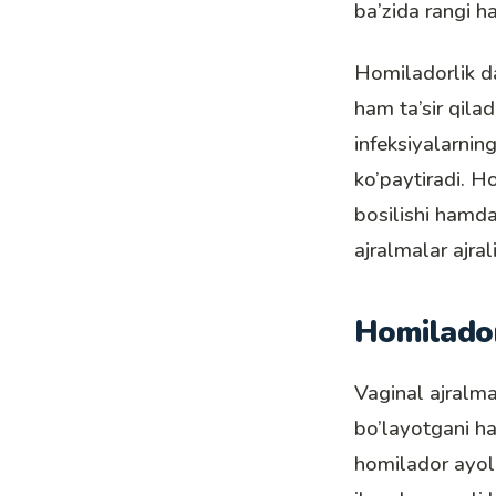
ba’zida rangi h
Homiladorlik d
ham ta’sir qila
infeksiyalarnin
ko’paytiradi. H
bosilishi hamda
ajralmalar ajral
Homiladorl
Vaginal ajralma
bo’layotgani h
homilador ayol 