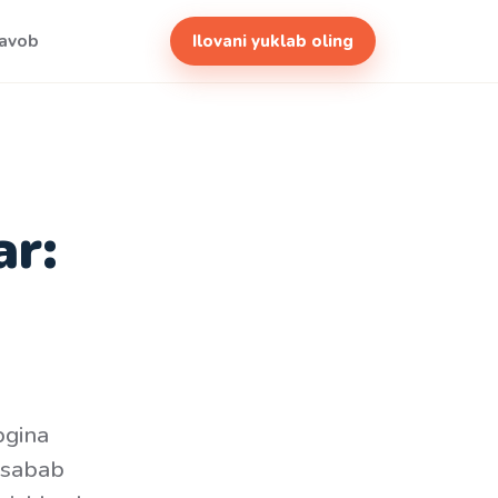
javob
Ilovani yuklab oling
ar:
pgina
a sabab