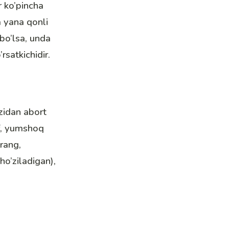
r ko’pincha
a yana qonli
 bo’lsa, unda
satkichidir.
’zidan abort
of, yumshoq
 rang,
ho’ziladigan),