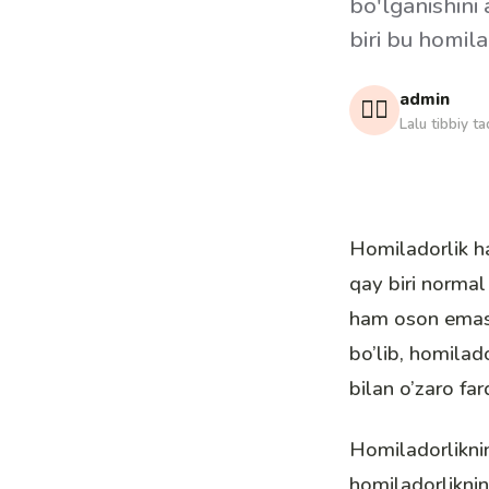
bo'lganishini
biri bu homil
admin
👩‍⚕️
Lalu tibbiy ta
Homiladorlik ha
qay biri normal
ham oson emas. 
bo’lib, homilad
bilan o’zaro far
Homiladorliknin
homiladorlikni