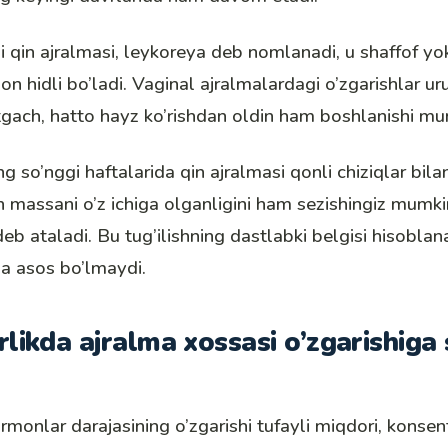
 qin ajralmasi, leykoreya deb nomlanadi, u shaffof yok
don hidli bo’ladi. Vaginal ajralmalardagi o’zgarishlar u
o’tgach, hatto hayz ko’rishdan oldin ham boshlanishi mu
g so’nggi haftalarida qin ajralmasi qonli chiziqlar bila
 massani o’z ichiga olganligini ham sezishingiz mumki
deb ataladi. Bu
tug’ilishning dastlabki belgisi
hisoblan
ga asos bo’lmaydi.
likda ajralma xossasi o’zgarishiga
rmonlar darajasining o’zgarishi tufayli miqdori, konsen